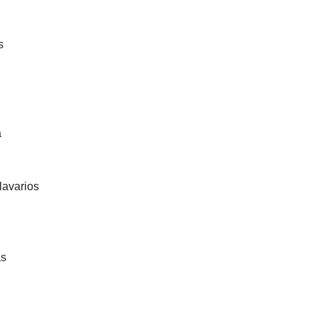
s
a
lavarios
as