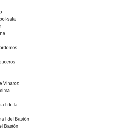
o
bol-sala
n.
una
yordomos
buceros
e Vinaroz
ísima
a I de la
a I del Bastón
del Bastón