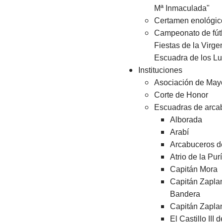
Mª Inmaculada"
Certamen enológic
Campeonato de fút
Fiestas de la Virge
Escuadra de los L
Instituciones
Asociación de Ma
Corte de Honor
Escuadras de arca
Alborada
Arabí
Arcabuceros d
Atrio de la Pur
Capitán Mora
Capitán Zaplan
Bandera
Capitán Zaplan
El Castillo III 