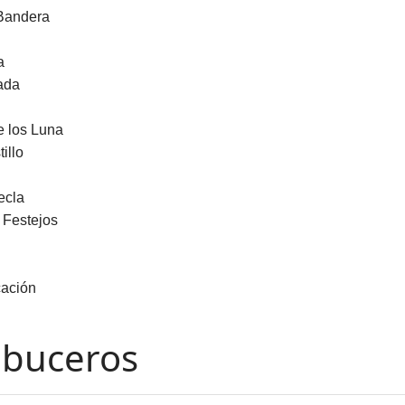
 Bandera
a
ada
e los Luna
illo
ecla
 Festejos
ación
abuceros