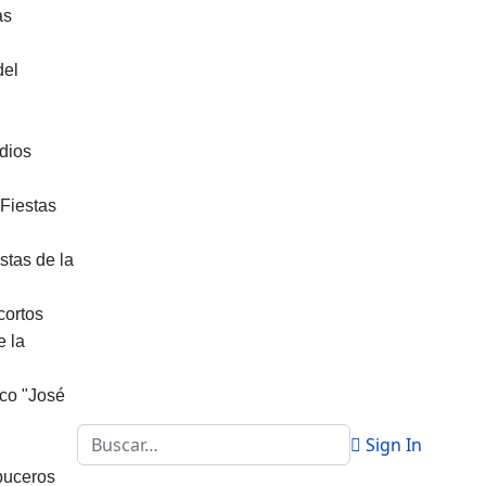
as
del
dios
"Fiestas
stas de la
cortos
e la
co "José
Buscar
Sign In
buceros