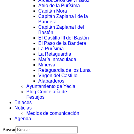
Arcabuceros de Vinaroz
Atrio de la Purísima
Capitán Mora
Capitán Zaplana I de la
Bandera
Capitán Zaplana I del
Bastón
El Castillo III del Bastón
El Paso de la Bandera
La Purísima
La Retaguardia
María Inmaculada
Minerva
Retaguardia de los Luna
Virgen del Castillo
Alabarderos
Ayuntamiento de Yecla
Blog Concejalía de
Festejos
Enlaces
Noticias
Medios de comunicación
Agenda
Buscar