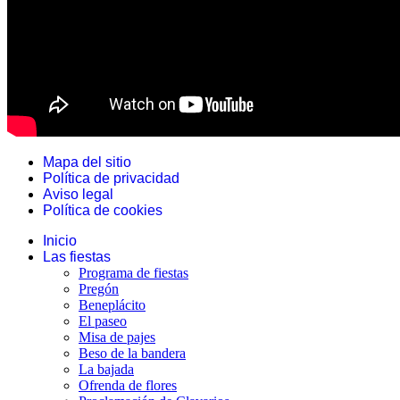
Mapa del sitio
Política de privacidad
Aviso legal
Política de cookies
Inicio
Las fiestas
Programa de fiestas
Pregón
Beneplácito
El paseo
Misa de pajes
Beso de la bandera
La bajada
Ofrenda de flores