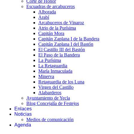
Corte de Honor
Escuadras de arcabuceros
Alborada
Arabí
Arcabuceros de Vinaroz
Atrio de la Purísima
Capitán Mora
Capitán Zaplana I de la Bandera
Capitán Zaplana I del Bastón
El Castillo III del Bastón
El Paso de la Bandera
La Purísima
La Retaguardia
María Inmaculada
Minerva
Retaguardia de los Luna
Virgen del Castillo
Alabarderos
Ayuntamiento de Yecla
Blog Concejalía de Festejos
Enlaces
Noticias
Medios de comunicación
Agenda